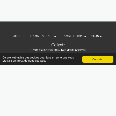
ACCUEIL
GAMME VISAGE
GAMME CORPS
PLUS
Celyxir
Droits d'auteur © 2026 Tous droits réservés
Politique de Confidentialité
Ce site web utilise des cookies pour faire en sorte que vous
Compris !
profitiez au mieux de notre site web.
Propulsé par
SITE123
-
Créer un site internet
S'ABONNER